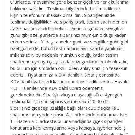
ürünlerde, mevsimine göre benzer çiçek ve renk kullanma
hakkımız saklıdır. . Teslimat bilgilerinde teslim edilecek
kişinin telefonu muhakkak olmalıdır. . Siparişlerinizde
teslimat değişiklikleri ve sipariş iptali, teslim saatinden en
az 3 saat önce bildirilmelidir. . Anneler günü ve sevgililer
günü gibi özel günlerde siparişinizi mümkün olduğu kadar
erken veriniz. . Yılbaşı, anneler günü ve sevgililer günü gibi
özel günlerde, bütün teslimatların aynı saatte yapılması
imkansızdır, bu nedenle mümkün olduğu kadar teslim
saatlerine uymaya çalışılsa da bazı gecikmeler olmaktadır,
bu durum için şimdiden özür diler, anlayışınız için teşekkür
ederiz. . Fiyatlarımıza K.D.V. dahildir. Sipariş esnasında
KDV dahil fiyat kredi kartınızdan tahsil edilecektir. . Havale
- EFT işlemlerinde KDV dahil ücreti ödemeniz
gerekmektedir. Siparişin alıcıya ulaşacağı süre: Aynı gün
teslimatlar için son sipariş verme saati 20:00 dir.
Siparişiniz gideceği uzaklığa bağlı olarak 30 dakika ile 3
saat arasında yerine ulaşır. Alıcı adresinde bulunamaz ise:
1 - Bazen alıcı adreste bulunamadığında çiçek siparişleri
konutlarda kapı komşularına veya kapıcıya, işyerlerinde iş
arkadaşlarına veya güvenlik görevlilerine bırakılmaktadır. 2