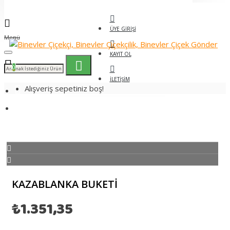
ÜYE GIRIŞI
Menü
KAYIT OL
0
İLETIŞIM
Alışveriş sepetiniz boş!
Kazablanka Buketi
KAZABLANKA BUKETI
₺1.351,35