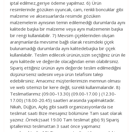
iptal edilmez,geriye ödeme yapılmaz. 6) Ürün
resimlerinde gözüken oyuncak, cam, renkli boncuklar gibi
malzeme ve aksesuarlarda resimde gözüken
malzemelerin aynısının temin edilemediği durumlarda aynı
kalitede başka bir malzeme veya aynı malzemenin başka
bir rengi kullanılabilir. 7) Mevsim çiçeklerinden oluşan
aranjmanlarda mevsime bağlı olarak resimdeki çiçek
bulunamadığı durumlarda aynı kalitedebaşka bir çiçek
kullanılabilir. Teslim edilecek ürünün,sizin seçtiğiniz ürün ile
aynı kalitede ve değerde olacağından emin olabilirsiniz.
Sipariş ettiğiniz ürünün aynı değerde teslim edilmediğini
düşünürseniz iadesini veya ürün telafisini talep
edebilirsiniz. Amacımız müşterilerimizin memnun olması
ve web sitemizi bir kere değil, sürekli kullanmalarıdır. 8)
Teslimatlarımız (09.00–13.30) (09.00-17.00 ) (12.30-
17.00) (18.00-20.45) saatleri arasında yapılmaktadır.
Nikah, Düğün, Açılış gibi saatli organizasyonlarda ise
teslimat saati Bize mesajınız bölümüne Tam saat olarak
yazınız .Örnek:(saat 19.00 Tam teslimat gibi) 9) Sipariş
iptallerinizi teslimattan 3 saat önce yapmanız