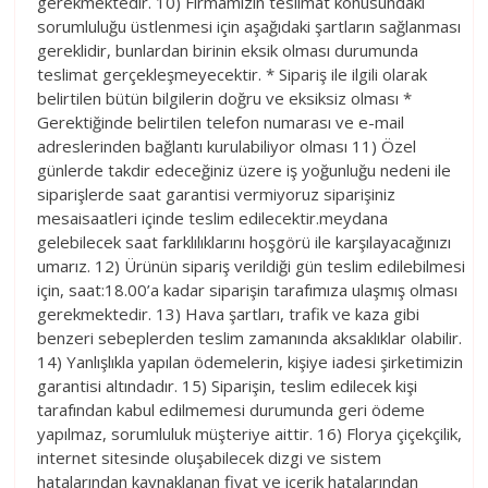
gerekmektedir. 10) Firmamızın teslimat konusundaki
sorumluluğu üstlenmesi için aşağıdaki şartların sağlanması
gereklidir, bunlardan birinin eksik olması durumunda
teslimat gerçekleşmeyecektir. * Sipariş ile ilgili olarak
belirtilen bütün bilgilerin doğru ve eksiksiz olması *
Gerektiğinde belirtilen telefon numarası ve e-mail
adreslerinden bağlantı kurulabiliyor olması 11) Özel
günlerde takdir edeceğiniz üzere iş yoğunluğu nedeni ile
siparişlerde saat garantisi vermiyoruz siparişiniz
mesaisaatleri içinde teslim edilecektir.meydana
gelebilecek saat farklılıklarını hoşgörü ile karşılayacağınızı
umarız. 12) Ürünün sipariş verildiği gün teslim edilebilmesi
için, saat:18.00’a kadar siparişin tarafımıza ulaşmış olması
gerekmektedir. 13) Hava şartları, trafik ve kaza gibi
benzeri sebeplerden teslim zamanında aksaklıklar olabilir.
14) Yanlışlıkla yapılan ödemelerin, kişiye iadesi şirketimizin
garantisi altındadır. 15) Siparişin, teslim edilecek kişi
tarafından kabul edilmemesi durumunda geri ödeme
yapılmaz, sorumluluk müşteriye aittir. 16) Florya çiçekçilik,
internet sitesinde oluşabilecek dizgi ve sistem
hatalarından kaynaklanan fiyat ve içerik hatalarından