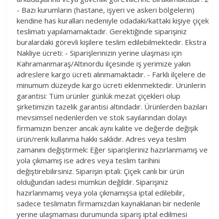
- Bazı kurumların (hastane, işyeri ve askeri bölgelerin)
kendine has kuralları nedeniyle odadaki/kattaki kişiye çiçek
teslimatı yapılamamaktadır. Gerektiğinde siparişiniz
buralardaki görevli kişilere teslim edilebilmektedir. Ekstra
Nakliye ücreti: - Siparişlerinizin yerine ulaşması için
Kahramanmaraş/Altınordu ilçesinde iş yerimize yakın
adreslere kargo ücreti alınmamaktadır. - Farklı ilçelere de
minumum düzeyde kargo ücreti eklenmektedir. Ürünlerin
garantisi: Tüm ürünler günlük mezat çiçekleri olup
şirketimizin tazelik garantisi altındadır. Ürünlerden bazıları
mevsimsel nedenlerden ve stok sayılarından dolayı
firmamızın benzer ancak aynı kalite ve değerde değişik
ürün/renk kullanma hakkı saklıdır. Adres veya teslim
zamanını değiştirmek: Eğer siparişleriniz hazırlanmamış ve
yola çıkmamış ise adres veya teslim tarihini
değiştirebilirsiniz. Siparişin iptali: Çiçek canlı bir ürün
olduğundan iadesi mümkün değildir. Siparişiniz
hazırlanmamış veya yola çıkmamışsa iptal edilebilir,
sadece teslimatın firmamızdan kaynaklanan bir nedenle
yerine ulaşmaması durumunda sipariş iptal edilmesi