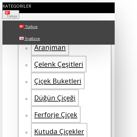
KATEGORILER
Türkçe
Türkçe
ÇİÇEK TÜRÜ
İngilizce
Aranjman
Çelenk Çeşitleri
Çiçek Buketleri
Düğün Çiçeği
Ferforje Çiçek
Kutuda Çiçekler