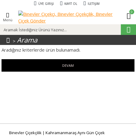
ÜYE GIRIŞI
KAYIT OL
İLETIŞIM
0
Menü
Arama
Aradığınız kriterlerde ürün bulunamadı.
DEVAM
Binevler Çiçekçilik | Kahramanmaraş Aynı Gün Çiçek