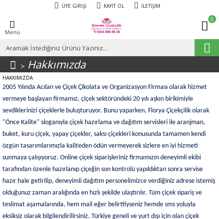
ÜYE GIRIŞI
KAYIT OL
İLETIŞIM
0
Menü
Hakkımızda
HAKKIMIZDA
2005 Yılında Acılan ve Çiçek Çikolata ve Organizasyon Firması olarak hizmet
vermeye başlayan firmamız, çiçek sektöründeki 20 yılı aşkın birikimiyle
sevdiklerinizi çiçeklerle buluşturuyor. Bunu yaparken, Florya Çiçekçilik olarak
"Önce Kalite" sloganıyla çiçek hazırlama ve dağıtım servisleri ile aranjman,
buket, kuru çiçek, yapay çiçekler, saksı çiçekleri konusunda tamamen kendi
özgün tasarımlarımızla kaliteden ödün vermeyerek sizlere en iyi hizmeti
sunmaya çalışıyoruz. Online çiçek siparişleriniz firmamızın deneyimli ekibi
tarafından özenle hazırlanıp çiçeğin son kontrolü yapıldıktan sonra servise
hazır hale getirilip, deneyimli dağıtım personelimizce verdiğiniz adrese istemiş
olduğunuz zaman aralığında en hızlı şekilde ulaştırılır. Tüm çiçek sipariş ve
teslimat aşamalarında, hem mail eğer belirttiyseniz hemde sms yoluyla
eksiksiz olarak bilgilendirilirsiniz. Türkiye geneli ve yurt dışı için olan çiçek