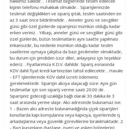
hakkımız saklıdır. . Teslimat bilgilerinde teslim edilecek
kişinin telefonu muhakkak olmalıdır. . Siparişlerinizde
teslimat değişiklikleri ve sipariş iptali, teslim saatinden en
az 3 saat önce bildirilmelidir. . Anneler günü ve sevgililer
günü gibi özel günlerde siparişinizi mümkün olduğu kadar
erken veriniz. . Yılbaşı, anneler günü ve sevgililer günü gibi
özel günlerde, bütün teslimatların aynı saatte yapılması
imkansızdır, bu nedenle mümkün olduğu kadar teslim
saatlerine uymaya çalışılsa da bazı gecikmeler olmaktadır,
bu durum için şimdiden özür diler, anlayışınız için teşekkür
ederiz. . Fiyatlarımıza K.D.V. dahildir. Sipariş esnasında
KDV dahil fiyat kredi kartınızdan tahsil edilecektir. . Havale
- EFT işlemlerinde KDV dahil ücreti ödemeniz
gerekmektedir. Siparişin alıcıya ulaşacağı süre: Aynı gün
teslimatlar için son sipariş verme saati 20:00 dir.
Siparişiniz gideceği uzaklığa bağlı olarak 30 dakika ile 3
saat arasında yerine ulaşır. Alıcı adresinde bulunamaz ise:
1 - Bazen alıcı adreste bulunamadığında çiçek siparişleri
konutlarda kapı komşularına veya kapıcıya, işyerlerinde iş
arkadaşlarına veya güvenlik görevlilerine bırakılmaktadır. 2
- Bazı kurumların (hastane, işyeri ve askeri bölgelerin)