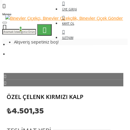
ÜYE GIRIŞI
Menü
KAYIT OL
0
İLETIŞIM
Alışveriş sepetiniz boş!
Özel Çelenk Kırmızı Kalp
ÖZEL ÇELENK KIRMIZI KALP
₺4.501,35