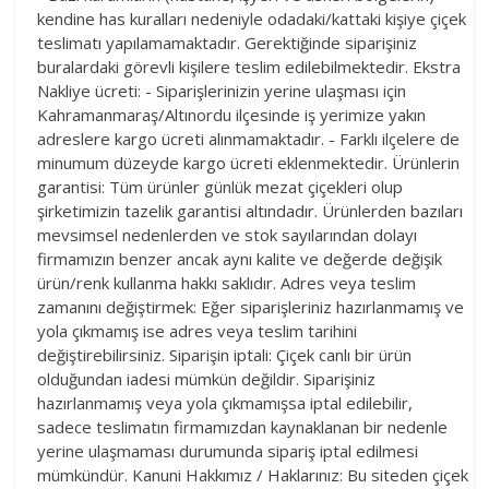
kendine has kuralları nedeniyle odadaki/kattaki kişiye çiçek
teslimatı yapılamamaktadır. Gerektiğinde siparişiniz
buralardaki görevli kişilere teslim edilebilmektedir. Ekstra
Nakliye ücreti: - Siparişlerinizin yerine ulaşması için
Kahramanmaraş/Altınordu ilçesinde iş yerimize yakın
adreslere kargo ücreti alınmamaktadır. - Farklı ilçelere de
minumum düzeyde kargo ücreti eklenmektedir. Ürünlerin
garantisi: Tüm ürünler günlük mezat çiçekleri olup
şirketimizin tazelik garantisi altındadır. Ürünlerden bazıları
mevsimsel nedenlerden ve stok sayılarından dolayı
firmamızın benzer ancak aynı kalite ve değerde değişik
ürün/renk kullanma hakkı saklıdır. Adres veya teslim
zamanını değiştirmek: Eğer siparişleriniz hazırlanmamış ve
yola çıkmamış ise adres veya teslim tarihini
değiştirebilirsiniz. Siparişin iptali: Çiçek canlı bir ürün
olduğundan iadesi mümkün değildir. Siparişiniz
hazırlanmamış veya yola çıkmamışsa iptal edilebilir,
sadece teslimatın firmamızdan kaynaklanan bir nedenle
yerine ulaşmaması durumunda sipariş iptal edilmesi
mümkündür. Kanuni Hakkımız / Haklarınız: Bu siteden çiçek