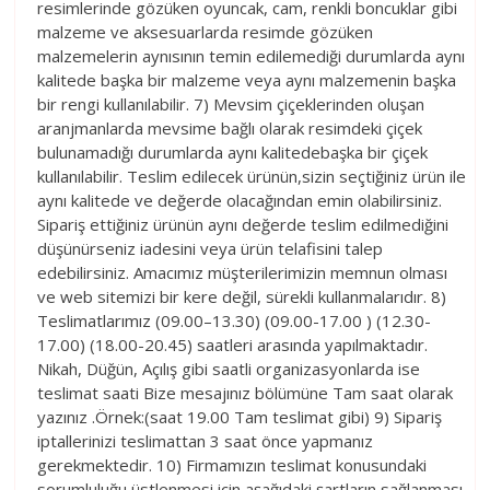
resimlerinde gözüken oyuncak, cam, renkli boncuklar gibi
malzeme ve aksesuarlarda resimde gözüken
malzemelerin aynısının temin edilemediği durumlarda aynı
kalitede başka bir malzeme veya aynı malzemenin başka
bir rengi kullanılabilir. 7) Mevsim çiçeklerinden oluşan
aranjmanlarda mevsime bağlı olarak resimdeki çiçek
bulunamadığı durumlarda aynı kalitedebaşka bir çiçek
kullanılabilir. Teslim edilecek ürünün,sizin seçtiğiniz ürün ile
aynı kalitede ve değerde olacağından emin olabilirsiniz.
Sipariş ettiğiniz ürünün aynı değerde teslim edilmediğini
düşünürseniz iadesini veya ürün telafisini talep
edebilirsiniz. Amacımız müşterilerimizin memnun olması
ve web sitemizi bir kere değil, sürekli kullanmalarıdır. 8)
Teslimatlarımız (09.00–13.30) (09.00-17.00 ) (12.30-
17.00) (18.00-20.45) saatleri arasında yapılmaktadır.
Nikah, Düğün, Açılış gibi saatli organizasyonlarda ise
teslimat saati Bize mesajınız bölümüne Tam saat olarak
yazınız .Örnek:(saat 19.00 Tam teslimat gibi) 9) Sipariş
iptallerinizi teslimattan 3 saat önce yapmanız
gerekmektedir. 10) Firmamızın teslimat konusundaki
sorumluluğu üstlenmesi için aşağıdaki şartların sağlanması