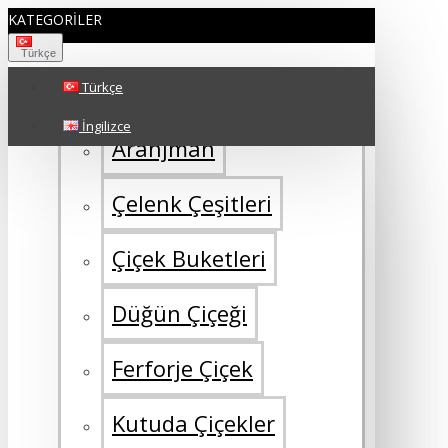
KATEGORILER
Türkçe
Türkçe
ÇİÇEK TÜRÜ
İngilizce
Aranjman
Çelenk Çeşitleri
Çiçek Buketleri
Düğün Çiçeği
Ferforje Çiçek
Kutuda Çiçekler