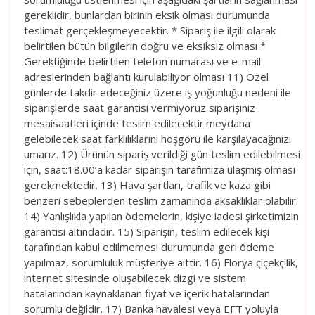
gereklidir, bunlardan birinin eksik olması durumunda
teslimat gerçekleşmeyecektir. * Sipariş ile ilgili olarak
belirtilen bütün bilgilerin doğru ve eksiksiz olması *
Gerektiğinde belirtilen telefon numarası ve e-mail
adreslerinden bağlantı kurulabiliyor olması 11) Özel
günlerde takdir edeceğiniz üzere iş yoğunluğu nedeni ile
siparişlerde saat garantisi vermiyoruz siparişiniz
mesaisaatleri içinde teslim edilecektir.meydana
gelebilecek saat farklılıklarını hoşgörü ile karşılayacağınızı
umarız. 12) Ürünün sipariş verildiği gün teslim edilebilmesi
için, saat:18.00’a kadar siparişin tarafımıza ulaşmış olması
gerekmektedir. 13) Hava şartları, trafik ve kaza gibi
benzeri sebeplerden teslim zamanında aksaklıklar olabilir.
14) Yanlışlıkla yapılan ödemelerin, kişiye iadesi şirketimizin
garantisi altındadır. 15) Siparişin, teslim edilecek kişi
tarafından kabul edilmemesi durumunda geri ödeme
yapılmaz, sorumluluk müşteriye aittir. 16) Florya çiçekçilik,
internet sitesinde oluşabilecek dizgi ve sistem
hatalarından kaynaklanan fiyat ve içerik hatalarından
sorumlu değildir. 17) Banka havalesi veya EFT yoluyla